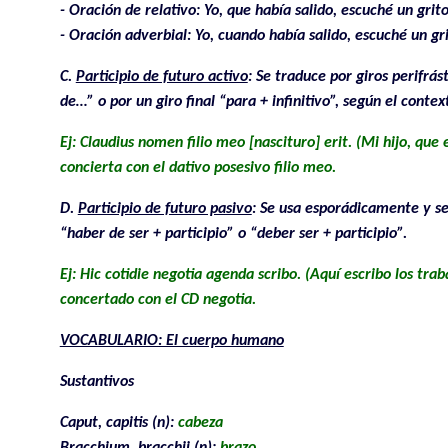
- Oración de relativo: Yo, que había salido, escuché un grit
- Oración adverbial: Yo, cuando había salido, escuché un gri
C.
Participio de futuro activo
: Se traduce por giros perifrás
de…” o por un giro final “para + infinitivo”, según el contex
Ej: Claudius nomen filio meo [nascituro] erit. (Mi hijo, que
concierta con el dativo posesivo filio meo.
D.
Participio de futuro pasivo
: Se usa esporádicamente y se 
“haber de ser + participio” o “deber ser + participio”.
Ej: Hic cotidie negotia agenda scribo. (Aquí escribo los tra
concertado con el CD negotia.
VOCABULARIO: El cuerpo humano
Sustantivos
Caput, capitis (n):
cabeza
Bracchium, bracchii (n):
brazo