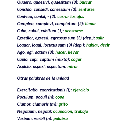
Quaero, quaesivi, quaesitum (3):
buscar
Consido, consedi, consessum (3):
sentarse
Coniveo, conixi, - (2):
cerrar los ojos
Compleo, complevi, completum (2):
llenar
Cubo, cubui, cubitum (1):
acostarse
Egredior, egressi, egressus sum (3) (dep.):
salir
Loquor, loqui, locutus sum (3) (dep.):
hablar, decir
Ago, egi, actum (3):
hacer, llevar
Capio, cepi, captum (mixta):
coger
Aspicio, aspexi, aspectum:
mirar
Otras palabras de la unidad
Exercitatio, exercitationis (f):
ejercicio
Poculum, poculi (n):
copa
Clamor, clamoris (m):
grito
Negotium, negotii:
ocupación, trabajo
Verbum, verbii (n):
palabra