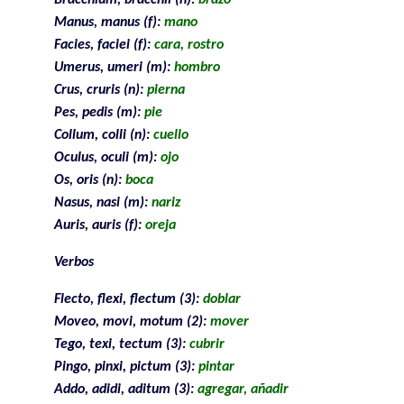
Manus, manus (f):
mano
Facies, faciei (f):
cara, rostro
Umerus, umeri (m):
hombro
Crus, cruris (n):
pierna
Pes, pedis (m):
pie
Collum, colli (n):
cuello
Oculus, oculi (m):
ojo
Os, oris (n):
boca
Nasus, nasi (m):
nariz
Auris, auris (f):
oreja
Verbos
Flecto, flexi, flectum (3):
doblar
Moveo, movi, motum (2):
mover
Tego, texi, tectum (3):
cubrir
Pingo, pinxi, pictum (3):
pintar
Addo, adidi, aditum (3):
agregar, añadir