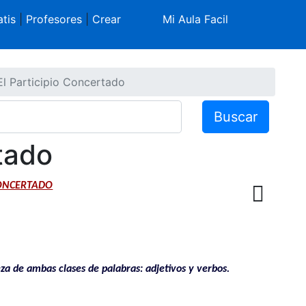
tis
|
Profesores
|
Crear
Mi Aula Facil
El Participio Concertado
Buscar
tado
CONCERTADO
leza de ambas clases de palabras: adjetivos y verbos.