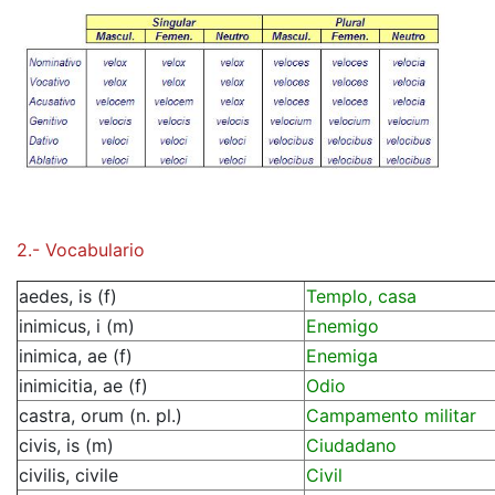
2.- Vocabulario
aedes, is (f)
Templo, casa
inimicus, i (m)
Enemigo
inimica, ae (f)
Enemiga
inimicitia, ae (f)
Odio
castra, orum (n. pl.)
Campamento militar
civis, is (m)
Ciudadano
civilis, civile
Civil