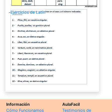
-
Ejercicios de Latín
Información
AulaFacil
Cómo Funcionamos
Testimonios de