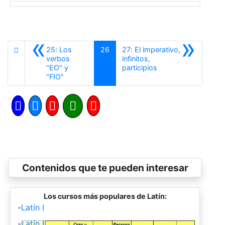
«
»
25: Los
26
27: El imperativo,
verbos
infinitos,
Siguiente
"EO" y
participios
Anterior
"FIO"
Contenidos que te pueden interesar
Los cursos más populares de Latín:
-
Latín I
-
Latín II