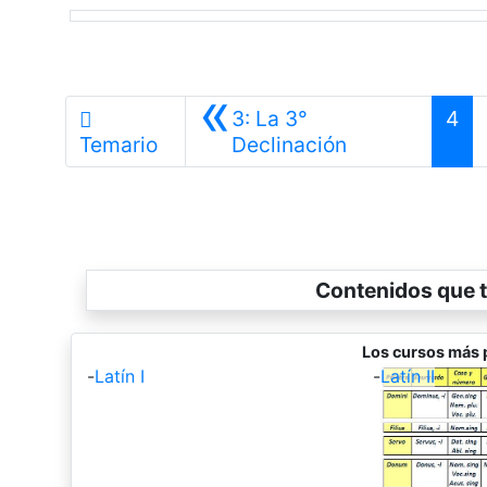
«
3: La 3°
4
Anterior
Temario
Declinación
Contenidos que t
Los cursos más 
-
Latín I
-
Latín II