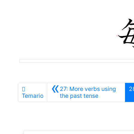
«
27: More verbs using
2
Anterior
Temario
the past tense