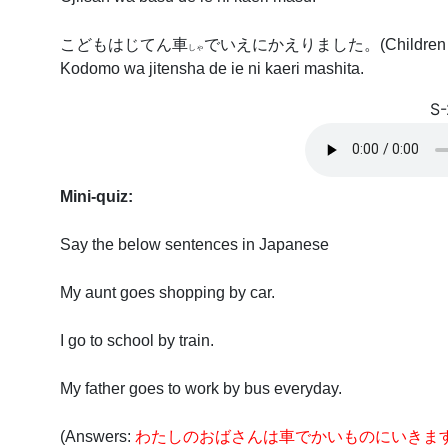
こどもはじてん
車
でいえにかえりました。
(Children
しゃ
Kodomo wa jitensha de ie ni kaeri mashita.
S-
Mini-quiz:
Say the below sentences in Japanese
My aunt goes shopping by car.
I go to school by train.
My father goes to work by bus everyday.
(Answers:
わたしのおばさんは車でかいものにいきま