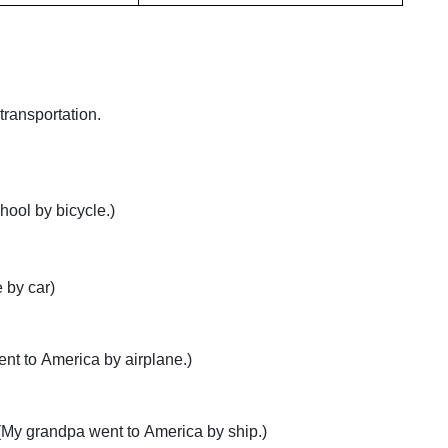
transportation.
chool by bicycle.)
 by car)
nt to America by airplane.)
(My grandpa went to America by ship.)