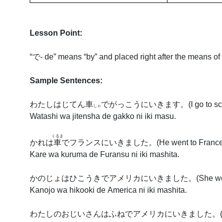
Lesson Point:
“
で
- de” means “by” and placed right after the means of 
Sample Sentences:
わたしはじてん
車
でがっこうにいきます。
(I go to s
しゃ
Watashi wa jitensha de gakko ni iki masu.
くるま
かれは
車
でフランスにいきました。
(He went to France
Kare wa kuruma de Furansu ni iki mashita.
かのじょはひこうきでアメリカにいきました。
(She we
Kanojo wa hikooki de America ni iki mashita.
わたしのおじいさんはふねでアメリカにいきました。