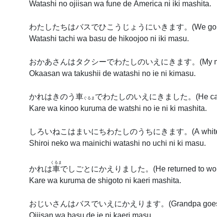
Watashi no ojiisan wa fune de America ni iki mashita.
わたしたちはバスでひこうじょうにいきます。
(We go 
Watashi tachi wa basu de hikoojoo ni iki masu.
おかあさんはタクシーでわたしのいえにきます。
(My 
Okaasan wa takushii de watashi no ie ni kimasu.
かれはきのう
車
でわたしのいえにきました。
(He ca
ぐるま
Kare wa kinoo kuruma de watshi no ie ni ki mashita.
しろいねこはまいにちわたしのうちにきます。
(A whit
Shiroi neko wa mainichi watashi no uchi ni ki masu.
くるま
かれは
車
でしごとにかえりました。
(He returned to wor
Kare wa kuruma de shigoto ni kaeri mashita.
おじいさんはバスでいえにかえります。
(Grandpa goe
Ojiisan wa basu de ie ni kaeri masu.