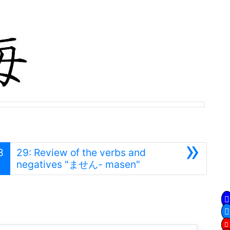
»
8
29: Review of the verbs and
Siguiente
negatives "ません- masen"