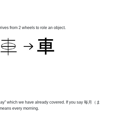
ives from 2 wheels to role an object.
 day” which we have already covered. If you say
毎月（ま
means
every morning.