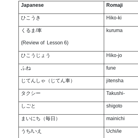
Japanese
Romaji
ひこうき
Hiko-ki
くるま
/
車
kuruma
(Review of Lesson 6)
ひこうじょう
Hiko-jo
ふね
fune
じてんしゃ（じてん車）
jitensha
タクシー
Takushi-
しごと
shigoto
まいにち（毎日）
mainichi
うち
/
いえ
Uchi/ie