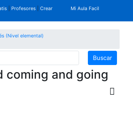
tis
|
Profesores
|
Crear
Mi Aula Facil
s (Nivel elemental)
Buscar
d coming and going