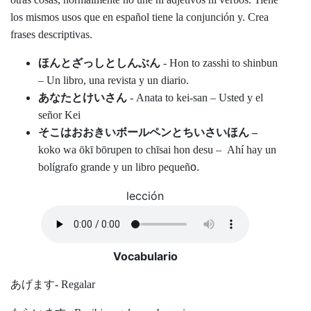
los mismos usos que en español tiene la conjunción y. Crea
frases descriptivas.
ほんとざっしとしんぶん
- Hon to zasshi to shinbun
– Un libro, una revista y un diario.
あなたとけいさん
- Anata to kei-san – Usted y el
señor Kei
そこはおおきいボールペンとちいさいほん
–
koko wa ōkī bōrupen to chīsai hon desu – Ahí hay un
bolígrafo grande y un libro pequeñ
o.
lección
Vocabulario
あげます- Regalar