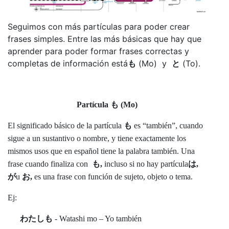
Seguimos con más partículas para poder crear
frases simples. Entre las más básicas que hay que
aprender para poder formar frases correctas y
completas de información está
も
(Mo) y
と
(To).
Partícula
も
(Mo)
El significado básico de la partícula
も
es “también”, cuando
sigue a un sustantivo o nombre, y tiene exactamente los
mismos usos que en español tiene la palabra también. Una
frase cuando finaliza con
も
,
incluso si no hay partícula
は
,
が
u
お
,
es una frase con función de sujeto, objeto o tema.
Ej:
わたしも
- Watashi mo – Yo también