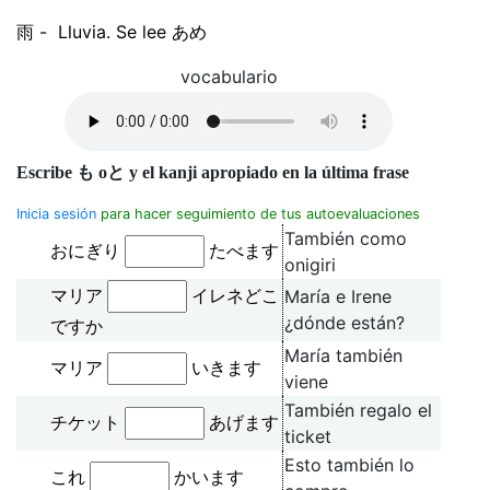
雨 - Lluvia. Se lee あめ
vocabulario
Escribe
も
o
と
y el kanji apropiado en la última frase
Inicia sesión
para hacer seguimiento de tus autoevaluaciones
También como
おにぎり
たべます
onigiri
María e Irene
マリア
イレネどこ
¿dónde están?
ですか
María también
マリア
いきます
viene
También regalo el
チケット
あげます
ticket
Esto también lo
これ
かいます