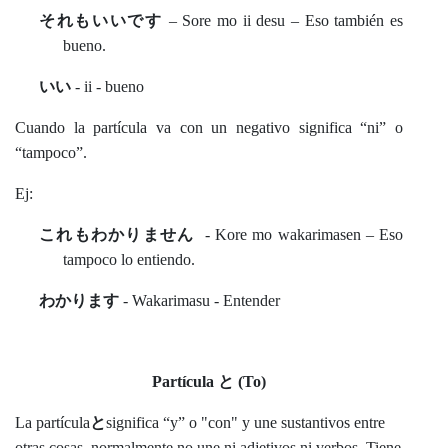
それもいいです
– Sore mo ii desu – Eso también es
bueno.
いい
- ii - bueno
Cuando la partícula va con un negativo significa “ni” o
“tampoco”.
Ej:
これもわかりません
- Kore mo wakarimasen – Eso
tampoco lo entiendo.
わかります
- Wakarimasu - Entender
Partícula と (To)
La partícula
と
significa “y” o "con" y une sustantivos entre
otras cosas, normalmente no une ni adjetivos ni verbos. Tiene