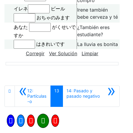
compro
イレネ
ビール
Irene también
bebe cerveza y té
おちゃのみます
¿También eres
あなた
がくせいで
estudiante?
すか
La lluvia es bonita
はきれいです
Corregir
Ver Solución
Limpiar
«
»
12:
13
14: Pasado y
Siguiente
Partículas
pasado negativo
Anterior
-o