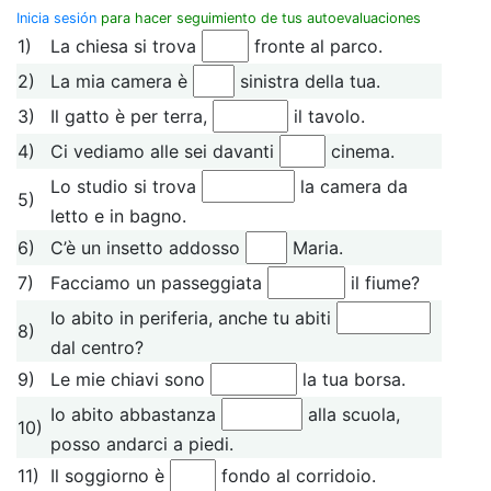
Inicia sesión
para hacer seguimiento de tus autoevaluaciones
1)
La chiesa si trova
fronte al parco.
2)
La mia camera è
sinistra della tua.
3)
Il gatto è per terra,
il tavolo.
4)
Ci vediamo alle sei davanti
cinema.
Lo studio si trova
la camera da
5)
letto e in bagno.
6)
C’è un insetto addosso
Maria.
7)
Facciamo un passeggiata
il fiume?
Io abito in periferia, anche tu abiti
8)
dal centro?
9)
Le mie chiavi sono
la tua borsa.
Io abito abbastanza
alla scuola,
10)
posso andarci a piedi.
11)
Il soggiorno è
fondo al corridoio.