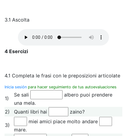
3.1 Ascolta
4 Esercizi
4.1 Completa le frasi con le preposizioni articolate
Inicia sesión
para hacer seguimiento de tus autoevaluaciones
Se sali
albero puoi prendere
1)
una mela.
2)
Quanti libri hai
zaino?
miei amici piace molto andare
3)
mare.