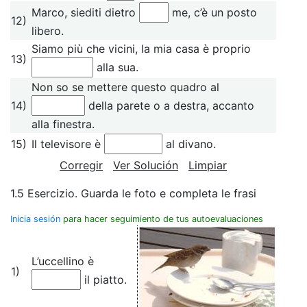
Marco, siediti dietro
me, c’è un posto
12)
libero.
Siamo più che vicini, la mia casa è proprio
13)
alla sua.
Non so se mettere questo quadro al
14)
della parete o a destra, accanto
alla finestra.
15)
Il televisore è
al divano.
Corregir
Ver Solución
Limpiar
1.5 Esercizio. Guarda le foto e completa le frasi
Inicia sesión
para hacer seguimiento de tus autoevaluaciones
L’uccellino è
1)
il piatto.