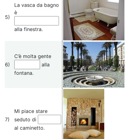
La vasca da bagno
è
5)
alla finestra.
C’è molta gente
6)
alla
fontana.
Mi piace stare
7)
seduto di
al caminetto.