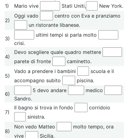
1)
Mario vive
Stati Uniti,
New York.
Oggi vado
centro con Eva e pranziamo
2)
un ristorante libanese.
ultimi tempi si parla molto
3)
crisi.
Devo scegliere quale quadro mettere
4)
parete di fronte
caminetto.
Vado a prendere i bambini
scuola e li
5)
accompagno subito
piscina.
5 devo andare
medico
6)
Sandro.
Il bagno si trova in fondo
corridoio
7)
sinistra.
Non vedo Matteo
molto tempo, ora
8)
vive
Sicilia.