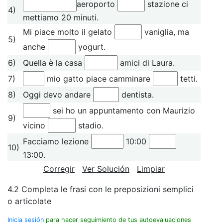
aeroporto
stazione ci
4)
mettiamo 20 minuti.
Mi piace molto il gelato
vaniglia, ma
5)
anche
yogurt.
6)
Quella è la casa
amici di Laura.
7)
mio gatto piace camminare
tetti.
8)
Oggi devo andare
dentista.
sei ho un appuntamento con Maurizio
9)
vicino
stadio.
Facciamo lezione
10:00
10)
13:00.
Corregir
Ver Solución
Limpiar
4.2 Completa le frasi con le preposizioni semplici
o articolate
Inicia sesión
para hacer seguimiento de tus autoevaluaciones