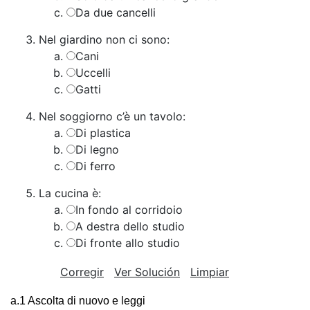
Da due cancelli
Nel giardino non ci sono:
Cani
Uccelli
​Gatti
Nel soggiorno c’è un tavolo:
Di plastica
Di legno
Di ferro
La cucina è:
In fondo al corridoio
A destra dello studio
Di fronte allo studio
Corregir
Ver Solución
Limpiar
a.1 Ascolta di nuovo e leggi