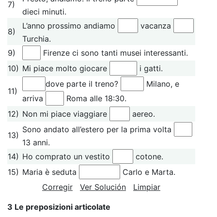
7)
dieci minuti.
L’anno prossimo andiamo
vacanza
8)
Turchia.
9)
Firenze ci sono tanti musei interessanti.
10)
Mi piace molto giocare
i gatti.
dove parte il treno?
Milano, e
11)
arriva
Roma alle 18:30.
12)
Non mi piace viaggiare
aereo.
Sono andato all’estero per la prima volta
13)
13 anni.
14)
Ho comprato un vestito
cotone.
15)
Maria è seduta
Carlo e Marta.
Corregir
Ver Solución
Limpiar
3 Le preposizioni articolate