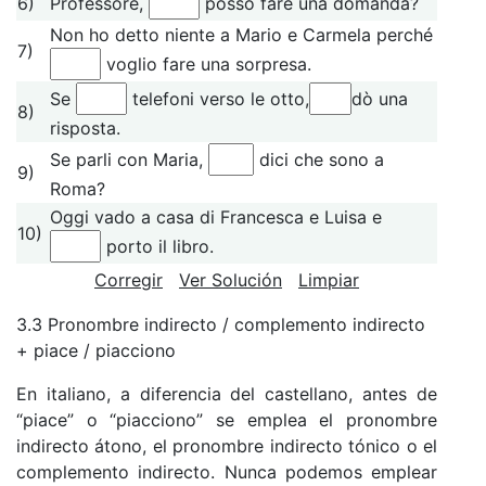
6)
Professore,
posso fare una domanda?
Non ho detto niente a Mario e Carmela perché
7)
voglio fare una sorpresa.
Se
telefoni verso le otto,
dò una
8)
risposta.
Se parli con Maria,
dici che sono a
9)
Roma?
Oggi vado a casa di Francesca e Luisa e
10)
porto il libro.
Corregir
Ver Solución
Limpiar
3.3 Pronombre indirecto / complemento indirecto
+ piace / piacciono
En italiano, a diferencia del castellano, antes de
“piace” o “piacciono” se emplea el pronombre
indirecto átono, el pronombre indirecto tónico o el
complemento indirecto. Nunca podemos emplear