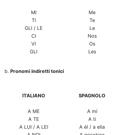
MI
Me
TI
Te
GLI / LE
Le
CI
Nos
VI
Os
GLI
Les
b.
Pronomi indiretti tonici
ITALIANO
SPAGNOLO
A ME
A mí
A TE
A ti
A LUI / A LEI
A él / a ella
A NOI
A nosotros