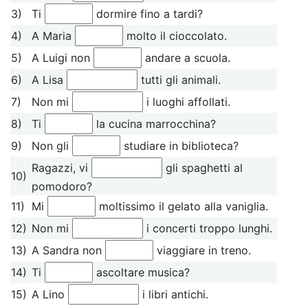
3)
Ti
dormire fino a tardi?
4)
A Maria
molto il cioccolato.
5)
A Luigi non
andare a scuola.
6)
A Lisa
tutti gli animali.
7)
Non mi
i luoghi affollati.
8)
Ti
la cucina marrocchina?
9)
Non gli
studiare in biblioteca?
Ragazzi, vi
gli spaghetti al
10)
pomodoro?
11)
Mi
moltissimo il gelato alla vaniglia.
12)
Non mi
i concerti troppo lunghi.
13)
A Sandra non
viaggiare in treno.
14)
Ti
ascoltare musica?
15)
A Lino
i libri antichi.