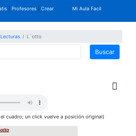
tis
|
Profesores
|
Crear
Mi Aula Facil
 Lecturas
L´otto
Buscar
el cuadro; un click vuelve a posición original)