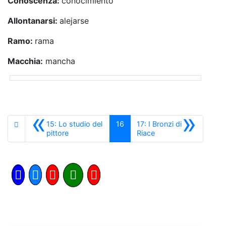
Conoscenza:
conocimiento
Allontanarsi:
alejarse
Ramo:
rama
Macchia:
mancha
«
»
15: Lo studio del
16
17: I Bronzi di
Anterior
Siguiente
pittore
Riace