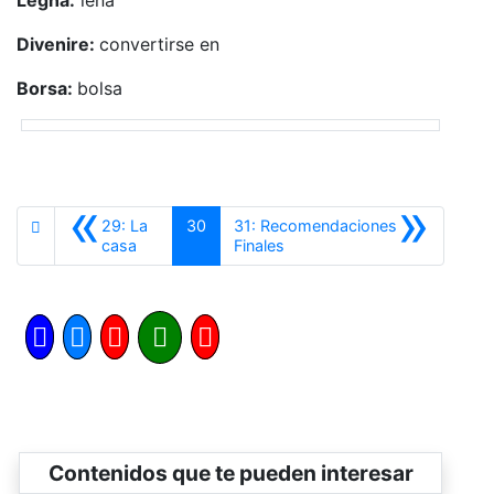
Legna:
leña
Divenire:
convertirse en
Borsa:
bolsa
«
»
29: La
30
31: Recomendaciones
Anterior
Siguiente
casa
Finales
Contenidos que te pueden interesar