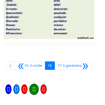
«
»
Anterior
Siguiente
15: Il cortile
16
17: Il giardiniere