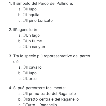
Il símbolo del Parco del Pollino è:
Il lupo
L'aquila
Il pino Loricato
IlRaganello è:
Un lago
Un fiume
Un canyon
Tra le specie piü rappresentative del parco
c'è:
Il cavallo
Il lupo
L'orso
Si puó percorrere facilmente:
Il primo tratto del Raganello
Iltratto centrale del Raganello
Tutto il Raganello