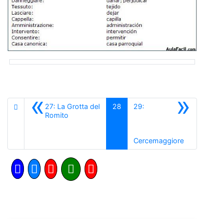
«
»
27: La Grotta del
28
29:
Anterior
Romito
Siguiente
Cercemaggiore