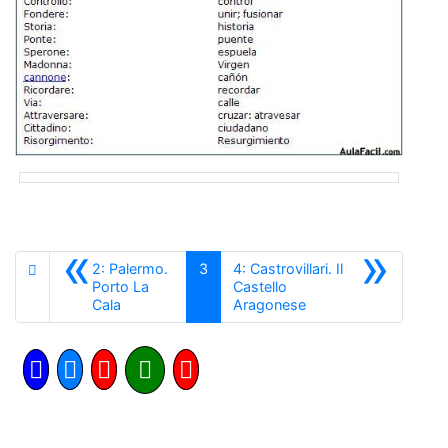
«
»
2: Palermo.
3
4: Castrovillari. Il
Porto La
Castello
Anterior
Siguiente
Cala
Aragonese