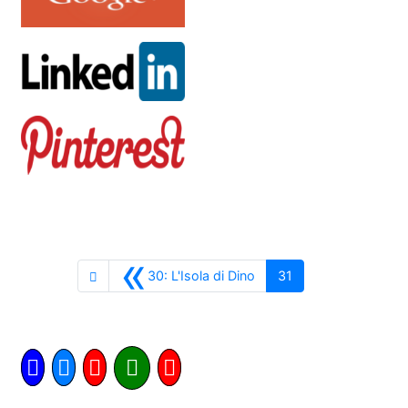
«
Anterior
30: L'Isola di Dino
31