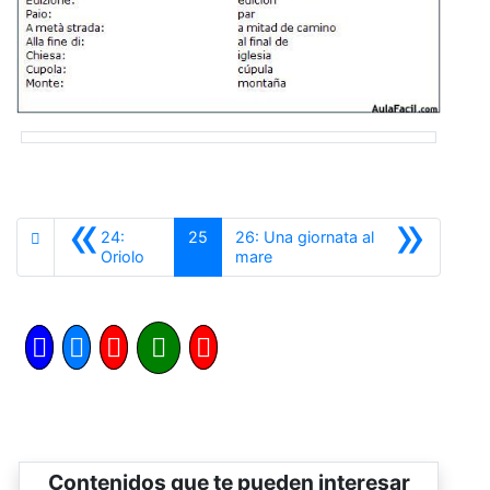
«
»
24:
25
26: Una giornata al
Anterior
Siguiente
Oriolo
mare
Contenidos que te pueden interesar