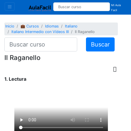
Mi Aula
Facil
Inicio
💼 Cursos
Idiomas
Italiano
Italiano Intermedio con Vídeos III
Il Raganello
Buscar
Il Raganello
1. Lectura