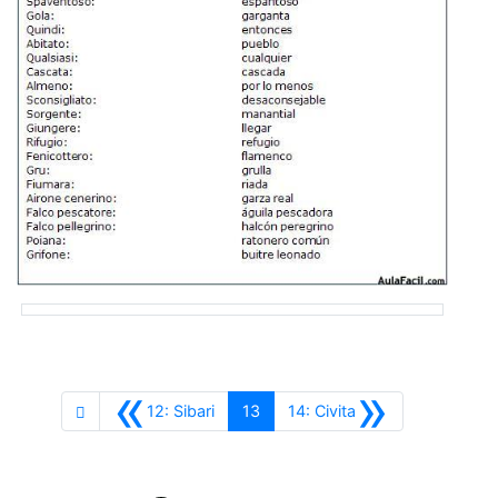
«
»
Anterior
Siguiente
12: Sibari
13
14: Civita