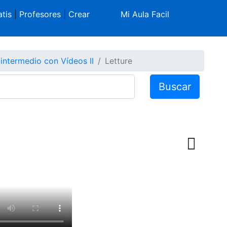
tis
|
Profesores
|
Crear
Mi Aula Facil
 intermedio con Vídeos II
Letture
Buscar