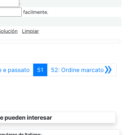
.
facilmente.
Solución
Limpiar
»
Anterior
Siguiente
te e passato
51
52: Ordine marcato
e pueden interesar
pulares de Italiano: