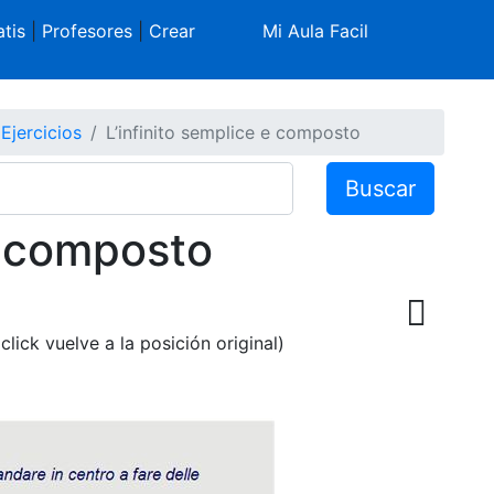
tis
|
Profesores
|
Crear
Mi Aula Facil
 Ejercicios
L’infinito semplice e composto
Buscar
e composto
click vuelve a la posición original)