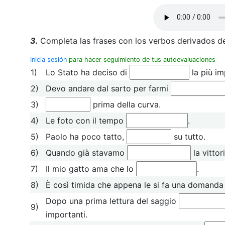
3.
Completa las frases con los verbos derivados de 
Inicia sesión
para hacer seguimiento de tus autoevaluaciones
1)
Lo Stato ha deciso di
la più i
2)
Devo andare dal sarto per farmi
3)
prima della curva.
4)
Le foto con il tempo
.
5)
Paolo ha poco tatto,
su tutto.
6)
Quando già stavamo
la vittor
7)
Il mio gatto ama che lo
.
8)
È così timida che appena le si fa una domand
Dopo una prima lettura del saggio
9)
importanti.