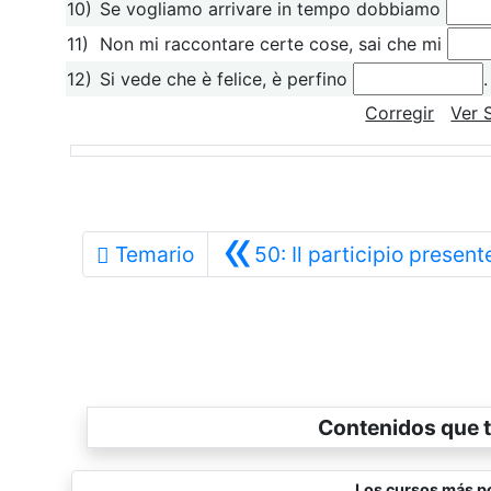
10)
Se vogliamo arrivare in tempo dobbiamo
11)
Non mi raccontare certe cose, sai che mi
12)
Si vede che è felice, è perfino
.
Corregir
Ver 
«
Temario
50: Il participio presen
Contenidos que t
Los cursos más po