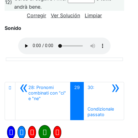
12)
andrà bene.
Corregir
Ver Solución
Limpiar
Sonido
«
»
28: Pronomi
29
30:
combinati con "ci"
Anterior
e "ne"
Condizionale
Siguiente
passato