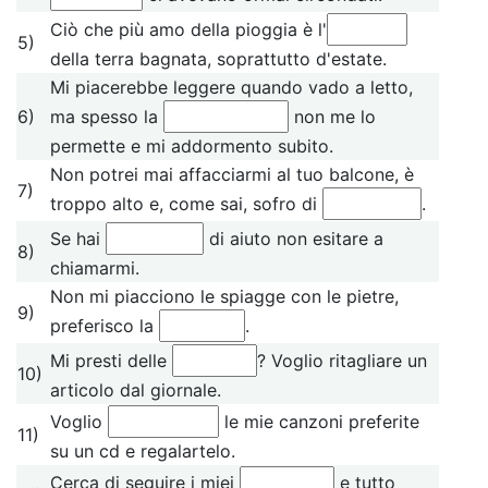
Ciò che più amo della pioggia è l'
5)
della terra bagnata, soprattutto d'estate.
Mi piacerebbe leggere quando vado a letto,
6)
ma spesso la
non me lo
permette e mi addormento subito.
Non potrei mai affacciarmi al tuo balcone, è
7)
troppo alto e, come sai, sofro di
.
Se hai
di aiuto non esitare a
8)
chiamarmi.
Non mi piacciono le spiagge con le pietre,
9)
preferisco la
.
Mi presti delle
? Voglio ritagliare un
10)
articolo dal giornale.
Voglio
le mie canzoni preferite
11)
su un cd e regalartelo.
Cerca di seguire i miei
e tutto