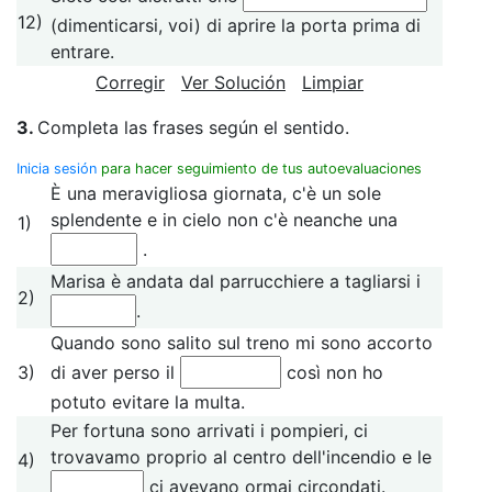
12)
(dimenticarsi, voi) di aprire la porta prima di
entrare.
Corregir
Ver Solución
Limpiar
3.
Completa las frases según el sentido.
Inicia sesión
para hacer seguimiento de tus autoevaluaciones
È una meravigliosa giornata, c'è un sole
splendente e in cielo non c'è neanche una
1)
.
Marisa è andata dal parrucchiere a tagliarsi i
2)
.
Quando sono salito sul treno mi sono accorto
3)
di aver perso il
così non ho
potuto evitare la multa.
Per fortuna sono arrivati i pompieri, ci
trovavamo proprio al centro dell'incendio e le
4)
ci avevano ormai circondati.