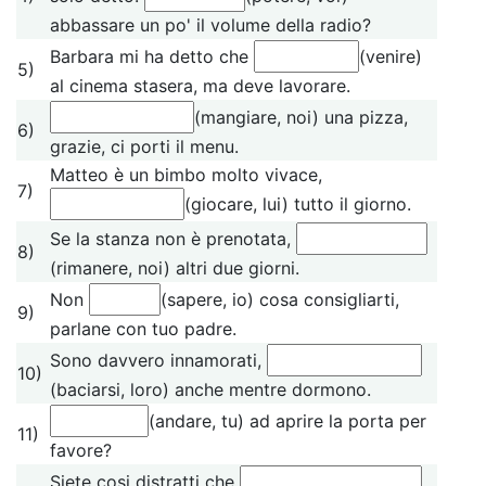
abbassare un po' il volume della radio?
Barbara mi ha detto che
(venire)
5)
al cinema stasera, ma deve lavorare.
(mangiare, noi) una pizza,
6)
grazie, ci porti il menu.
Matteo è un bimbo molto vivace,
7)
(giocare, lui) tutto il giorno.
Se la stanza non è prenotata,
8)
(rimanere, noi) altri due giorni.
Non
(sapere, io) cosa consigliarti,
9)
parlane con tuo padre.
Sono davvero innamorati,
10)
(baciarsi, loro) anche mentre dormono.
(andare, tu) ad aprire la porta per
11)
favore?
Siete cosi distratti che