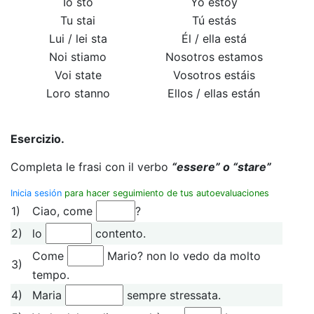
Io sto
Yo estoy
Tu stai
Tú estás
Lui / lei sta
Él / ella está
Noi stiamo
Nosotros estamos
Voi state
Vosotros estáis
Loro stanno
Ellos / ellas están
Esercizio.
Completa le frasi con il verbo
“essere” o “stare”
Inicia sesión
para hacer seguimiento de tus autoevaluaciones
1)
Ciao, come
?
2)
lo
contento.
Come
Mario? non lo vedo da molto
3)
tempo.
4)
Maria
sempre stressata.