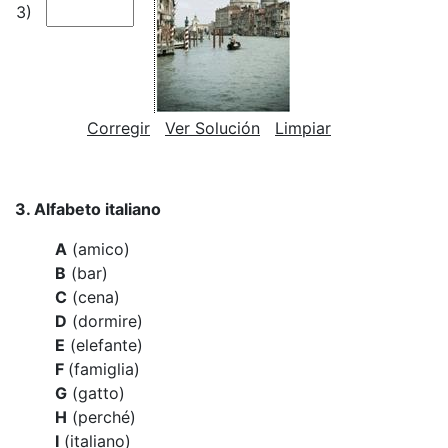
3)
Corregir
Ver Solución
Limpiar
3. Alfabeto italiano
A
(amico)
B
(bar)
C
(cena)
D
(dormire)
E
(elefante)
F
(famiglia)
G
(gatto)
H
(perché)
I
(italiano)