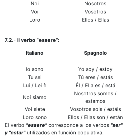
Noi
Nosotros
Voi
Vosotros
Loro
Ellos / Ellas
7.2.- Il verbo “essere”:
Italiano
Spagnolo
Io sono
Yo soy / estoy
Tu sei
Tú eres / estás
Lui / Lei è
Él / Ella es / está
Nosotros somos /
Noi siamo
estamos
Voi siete
Vosotros sois / estáis
Loro sono
Ellos / Ellas son / están
El verbo
"essere"
corresponde a los verbos
"ser"
y "estar"
utilizados en función copulativa.