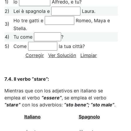
1)
lo
Alfredo, e tu?
2)
Lei è spagnola e
Laura.
Ho tre gatti e
Romeo, Maya e
3)
Stella.
4)
Tu come
?
5)
Come
la tua città?
Corregir
Ver Solución
Limpiar
7.4. Il verbo “stare”:
Mientras que con los adjetivos en italiano se
emplea el verbo
“essere”
, se emplea el verbo
“stare”
con los adverbios:
“sto bene”; “sto male”
.
Italiano
Spagnolo