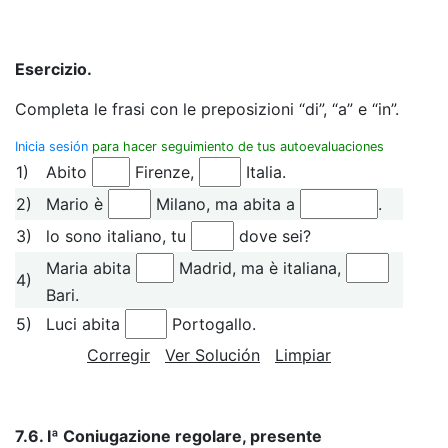
Esercizio.
Completa le frasi con le preposizioni “di”, “a” e “in”.
Inicia sesión
para hacer seguimiento de tus autoevaluaciones
1)
Abito
Firenze,
Italia.
2)
Mario è
Milano, ma abita a
.
3)
lo sono italiano, tu
dove sei?
Maria abita
Madrid, ma è italiana,
4)
Bari.
5)
Luci abita
Portogallo.
Corregir
Ver Solución
Limpiar
7.6. Iª Coniugazione regolare, presente