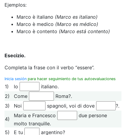
Ejemplos:
Marco è italiano
(Marco es italiano)
Marco è medico
(Marco es médico)
Marco è contento
(Marco está contento)
Esecizio.
Completa la frase con il verbo “essere”.
Inicia sesión
para hacer seguimiento de tus autoevaluaciones
1)
lo
italiano.
2)
Come
Roma?.
3)
Noi
spagnoli, voi di dove
?.
Maria e Francesco
due persone
4)
molto tranquille.
5)
E tu
argentino?