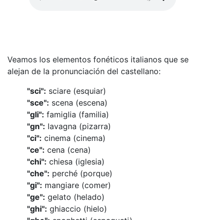
Veamos los elementos fonéticos italianos que se
alejan de la pronunciación del castellano:
"sci":
sciare (esquiar)
"sce":
scena (escena)
"gli":
famiglia (familia)
"gn":
lavagna (pizarra)
"ci":
cinema (cinema)
"ce":
cena (cena)
"chi":
chiesa (iglesia)
"che":
perché (porque)
"gi":
mangiare (comer)
"ge":
gelato (helado)
"ghi":
ghiaccio (hielo)