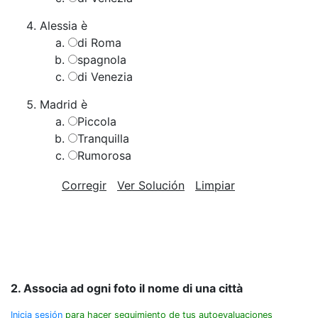
Alessia è
di Roma
spagnola
di Venezia
Madrid è
Piccola
Tranquilla
Rumorosa
Corregir
Ver Solución
Limpiar
2. Associa ad ogni foto il nome di una città
Inicia sesión
para hacer seguimiento de tus autoevaluaciones