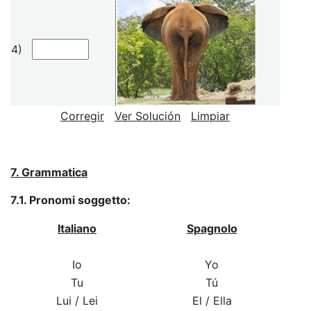
4)
Corregir
Ver Solución
Limpiar
7. Grammatica
7.1. Pronomi soggetto:
Italiano
Spagnolo
Io
Yo
Tu
Tú
Lui / Lei
El / Ella