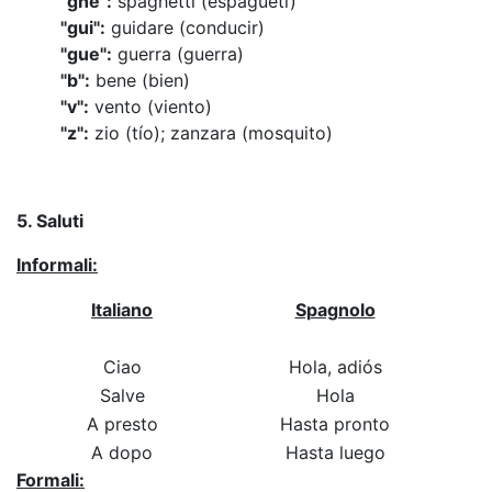
"ghe":
spaghetti (espagueti)
"gui":
guidare (conducir)
"gue":
guerra (guerra)
"b":
bene (bien)
"v":
vento (viento)
"z":
zio (tío); zanzara (mosquito)
5. Saluti
Informali:
Italiano
Spagnolo
Ciao
Hola, adiós
Salve
Hola
A presto
Hasta pronto
A dopo
Hasta luego
Formali: