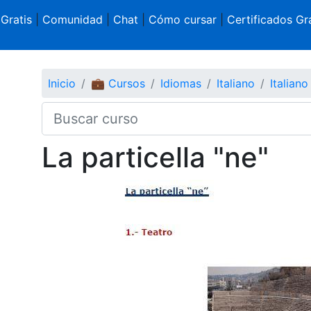
 Gratis
|
Comunidad
|
Chat
|
Cómo cursar
|
Certificados Gra
Inicio
💼 Cursos
Idiomas
Italiano
Italiano
La particella "ne"