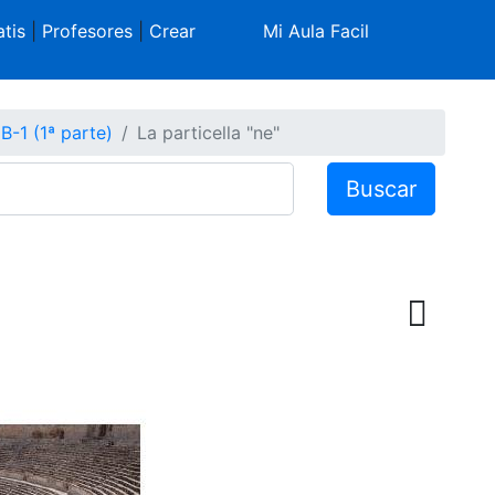
tis
|
Profesores
|
Crear
Mi Aula Facil
 B-1 (1ª parte)
La particella "ne"
Buscar