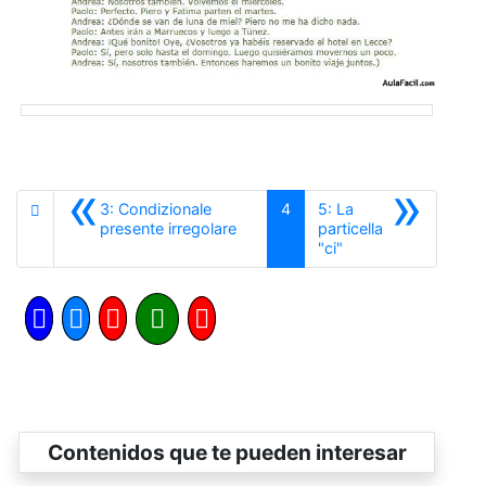
«
»
3: Condizionale
4
5: La
Anterior
presente irregolare
particella
Siguiente
"ci"
Contenidos que te pueden interesar