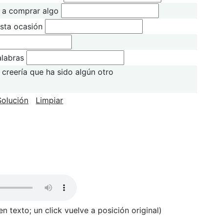
ir a comprar algo
esta ocasión
alabras
 creería que ha sido algún otro
Solución
Limpiar
n texto; un click vuelve a posición original)