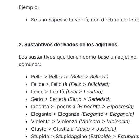
Ejemplo:
Se uno sapesse la verità, non direbbe certe c
2. Sustantivos derivados de los adjetivos.
Los sustantivos que tienen como base un adjetivo
comunes:
Bello > Bellezza
(Bello > Belleza)
Felice > Felicità
(Feliz > felicidad)
Leale > Lealtà
(Leal > Lealtad)
Serio > Serietà
(Serio > Seriedad)
Ipocrita > Ipocrisia
(Hipócrita > Hipocresía)
Elegante > Eleganza
(Elegante > Elegancia)
Violento > Violenza
(Violento > Violencia)
Giusto > Giustizia
(Justo > Justicia)
Stupido > Stupidaggine
(Estúpido > Estupide