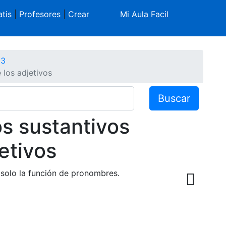
tis
|
Profesores
|
Crear
Mi Aula Facil
 3
 los adjetivos
Buscar
os sustantivos
etivos
 solo la función de pronombres.