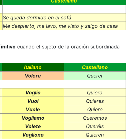
Castellano
Se queda dormido en el sofá
Me despierto, me lavo, me visto y salgo de casa
initivo
cuando el sujeto de la oración subordinada
Italiano
Castellano
Volere
Querer
Voglio
Quiero
Vuoi
Quieres
Vuole
Quiere
Vogliamo
Queremos
Volete
Queréis
V
o
gliono
Quieren