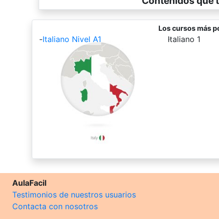
Contenidos que t
Los cursos más po
-
Italiano Nivel A1
-
Italiano 1
AulaFacil
Testimonios de nuestros usuarios
Contacta con nosotros