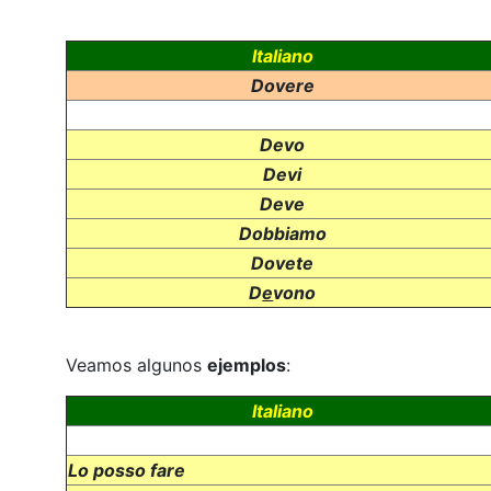
Italiano
Dovere
Devo
Devi
Deve
Dobbiamo
Dovete
D
e
vono
Veamos algunos
ejemplos
:
Italiano
Lo posso fare