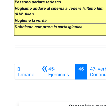
Possono parlare tedesco
Vogliamo andare al cinema a vedere l'ultimo film
di W. Allen
Vogliono la verità
Dobbiamo comprare la carta igienica
«
45:
46
47: Ver
Anterior
Temario
Ejercicios
Contin