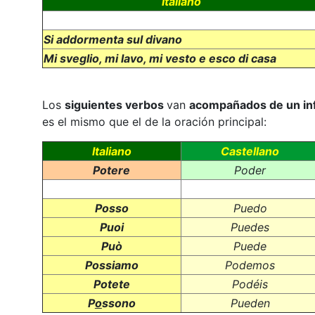
Italiano
Si addormenta sul divano
Mi sveglio, mi lavo, mi vesto e esco di casa
Los
siguientes verbos
van
acompañados de un inf
es el mismo que el de la oración principal:
Italiano
Castellano
Potere
Poder
Posso
Puedo
Puoi
Puedes
Può
Puede
Possiamo
Podemos
Potete
Podéis
P
o
ssono
Pueden