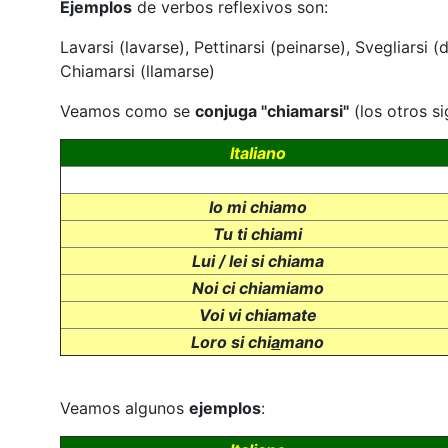
Ejemplos
de verbos reflexivos son:
Lavarsi (lavarse), Pettinarsi (peinarse), Svegliars
Chiamarsi (llamarse)
Veamos como se
conjuga "chiamarsi"
(los otros s
Italiano
Io mi chiamo
Tu ti chiami
Lui / lei si chiama
Noi ci chiamiamo
Voi vi chiamate
Loro si chi
a
mano
Veamos algunos
ejemplos
: