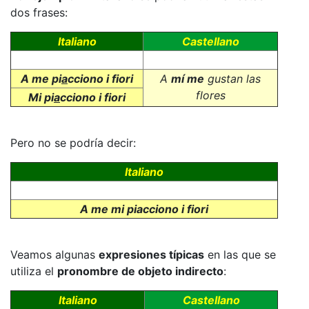
dos frases:
Italiano
Castellano
A me pi
a
cciono i fiori
A
mí me
gustan las
flores
Mi pi
a
cciono i fiori
Pero no se podría decir:
Italiano
A me mi piacciono i fiori
Veamos algunas
expresiones típicas
en las que se
utiliza el
pronombre de objeto indirecto
:
Italiano
Castellano