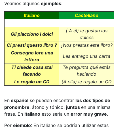
Veamos algunos
ejemplos
:
Italiano
Castellano
( A él) le gustan los
Gli piacciono i dolci
dulces
Ci presti questo libro ?
¿Nos prestas este libro?
Consegno loro una
Les entrego una carta
lettera
Ti chiede cosa stai
Te pregunta qué estás
facendo
haciendo
Le regalo un CD
(A ella) le regalo un CD
En
español
se pueden encontrar
los dos tipos de
pronombre
, átono y tónico,
juntos
en una misma
frase. En
italiano
esto sería un
error muy grave
.
Por
ejemplo
: En italiano se podrían utilizar estas