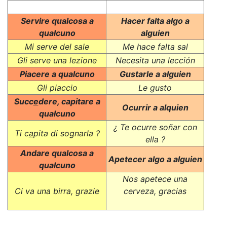
Servire qualcosa a
Hacer falta algo a
qualcuno
alguien
Mi serve del sale
Me hace falta sal
Gli serve una lezione
Necesita una lección
Piacere a qualcuno
Gustarle a alguien
Gli piaccio
Le gusto
Succ
e
dere, capitare a
Ocurrir a alquien
qualcuno
¿ Te ocurre soñar con
Ti c
a
pita di sognarla ?
ella ?
Andare qualcosa a
Apetecer algo a alguien
qualcuno
Nos apetece una
Ci va una birra, grazie
cerveza, gracias