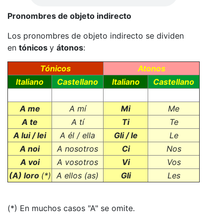
Pronombres de objeto indirecto
Los pronombres de objeto indirecto se dividen
en
tónicos
y
átonos
:
Tónicos
Atonos
Italiano
Castellano
Italiano
Castellano
A me
A mí
Mi
Me
A te
A tí
Ti
Te
A lui / lei
A él / ella
Gli / le
Le
A noi
A nosotros
Ci
Nos
A voi
A vosotros
Vi
Vos
(A) loro
(*)
A ellos (as)
Gli
Les
(*) En muchos casos "A" se omite.