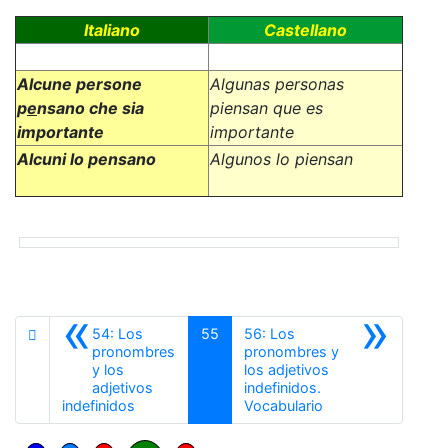
Italiano
Castellano
Alcune persone
Algunas personas
p
e
nsano che sia
piensan que es
importante
importante
Alcuni lo pensano
Algunos lo piensan
«
»
54: Los
55
56: Los
pronombres
pronombres y
y los
los adjetivos
adjetivos
indefinidos.
Anterior
Siguiente
indefinidos
Vocabulario