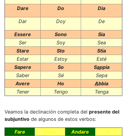
Dare
Do
Dia
Dar
Doy
De
Essere
Sono
Sia
Ser
Soy
Sea
Stare
Sto
Stia
Estar
Estoy
Esté
Sapere
So
S
a
ppia
Saber
Sé
Sepa
Avere
Ho
A
bbia
Tener
Tengo
Tenga
Veamos la declinación completa del
presente del
subjuntivo
de algunos de estos verbos:
Fare
Hacer
Andare
Ir