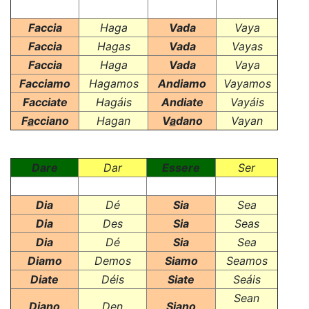
Faccia
Haga
Vada
Vaya
Faccia
Hagas
Vada
Vayas
Faccia
Haga
Vada
Vaya
Facciamo
Hagamos
Andiamo
Vayamos
Facciate
Hagáis
Andiate
Vayáis
F
a
cciano
Hagan
V
a
dano
Vayan
Dare
Dar
Essere
Ser
Dia
Dé
Sia
Sea
Dia
Des
Sia
Seas
Dia
Dé
Sia
Sea
Diamo
Demos
Siamo
Seamos
Diate
Déis
Siate
Seáis
Sean
D
i
ano
Den
S
i
ano