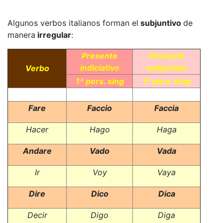
Algunos verbos italianos forman el
subjuntivo
de
manera
irregular
:
Presente
Presente
indiciativo
subjuntivo
Verbo
1ª pers. sing
1ª pers. sing
Fare
Faccio
Faccia
Hacer
Hago
Haga
Andare
Vado
Vada
Ir
Voy
Vaya
Dire
Dico
Dica
Decir
Digo
Diga