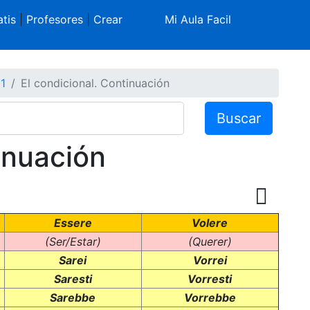
tis
|
Profesores
|
Crear
Mi Aula Facil
 1
El condicional. Continuación
Buscar
inuación
Essere
Volere
(Ser/Estar)
(Querer)
Sarei
Vorrei
Saresti
Vorresti
Sarebbe
Vorrebbe