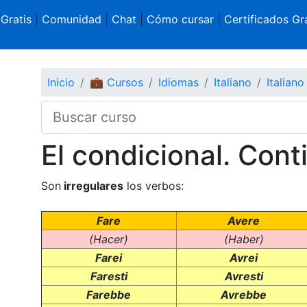
 Gratis
|
Comunidad
|
Chat
|
Cómo cursar
|
Certificados Gra
Inicio
💼 Cursos
Idiomas
Italiano
Italiano
El condicional. Cont
Son
irregulares
los verbos:
Fare
Avere
(Hacer)
(Haber)
Farei
Avrei
Faresti
Avresti
Farebbe
Avrebbe