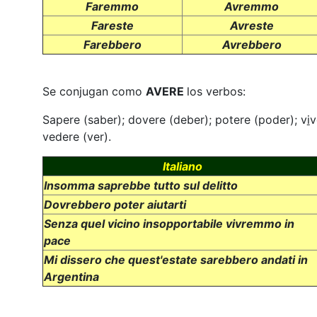
Faremmo
Avremmo
Fareste
Avreste
Farebbero
Avrebbero
Se conjugan como
AVERE
los verbos:
Sapere (saber); dovere (deber); potere (poder); v
i
v
vedere (ver).
Italiano
Insomma saprebbe tutto sul delitto
Dovrebbero poter aiutarti
Senza quel vicino insopportabile vivremmo in
pace
Mi dissero che quest'estate sarebbero andati in
Argentina