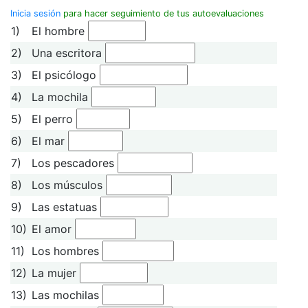
Inicia sesión
para hacer seguimiento de tus autoevaluaciones
1)
El hombre
2)
Una escritora
3)
El psicólogo
4)
La mochila
5)
El perro
6)
El mar
7)
Los pescadores
8)
Los músculos
9)
Las estatuas
10)
El amor
11)
Los hombres
12)
La mujer
13)
Las mochilas