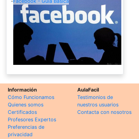
-
Facebook - Guía Básica
Información
AulaFacil
Cómo Funcionamos
Testimonios de
Quienes somos
nuestros usuarios
Certificados
Contacta con nosotros
Profesores Expertos
Preferencias de
privacidad