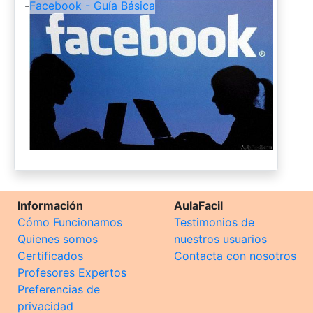
-
Facebook - Guía Básica
Información
AulaFacil
Cómo Funcionamos
Testimonios de
Quienes somos
nuestros usuarios
Certificados
Contacta con nosotros
Profesores Expertos
Preferencias de
privacidad