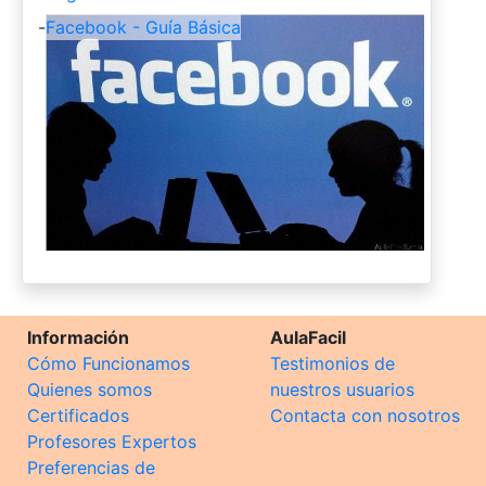
-
Facebook - Guía Básica
Información
AulaFacil
Cómo Funcionamos
Testimonios de
Quienes somos
nuestros usuarios
Certificados
Contacta con nosotros
Profesores Expertos
Preferencias de