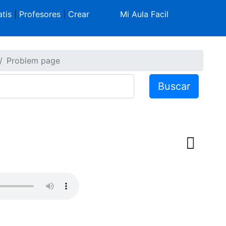
tis
|
Profesores
|
Crear
Mi Aula Facil
Problem page
Buscar