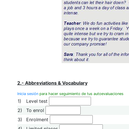
2.- Abbreviations & Vocabulary
Inicia sesión
para hacer seguimiento de tus autoevaluaciones
1)
Level test
2)
To enrol
3)
Enrolment
4)
Limited places