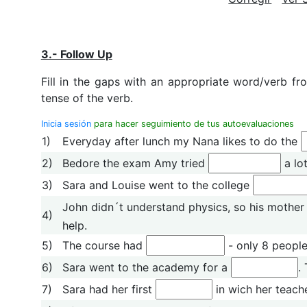
3.- Follow Up
Fill in the gaps with an appropriate word/verb fr
tense of the verb.
Inicia sesión
para hacer seguimiento de tus autoevaluaciones
1)
Everyday after lunch my Nana likes to do the
2)
Bedore the exam Amy tried
a lo
3)
Sara and Louise went to the college
John didn´t understand physics, so his mother
4)
help.
5)
The course had
- only 8 people
6)
Sara went to the academy for a
.
7)
Sara had her first
in wich her teach