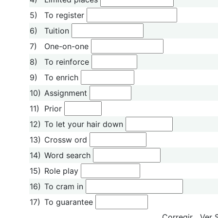
5)
To register
6)
Tuition
7)
One-on-one
8)
To reinforce
9)
To enrich
10)
Assignment
11)
Prior
12)
To let your hair down
13)
Crossw ord
14)
Word search
15)
Role play
16)
To cram in
17)
To guarantee
Corregir
Ver 