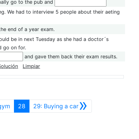
rmally go to the pub and
ng. We had to interview 5 people about their aeting
the end of a year exam.
ould be in next Tuesday as she had a doctor´s
 go on for.
and gave them back their exam results.
Solución
Limpiar
»
Anterior
Siguiente
 gym
28
29: Buying a car