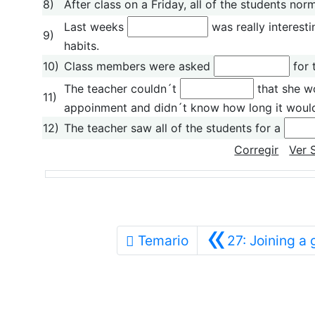
8)
After class on a Friday, all of the students no
Last weeks
was really interesti
9)
habits.
10)
Class members were asked
for 
The teacher couldn´t
that she w
11)
appoinment and didn´t know how long it would
12)
The teacher saw all of the students for a
Corregir
Ver 
«
Temario
27: Joining a