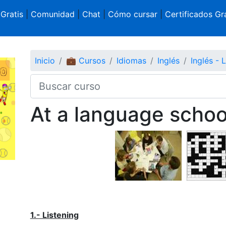
 Gratis
|
Comunidad
|
Chat
|
Cómo cursar
|
Certificados Gra
Inicio
💼 Cursos
Idiomas
Inglés
Inglés - 
At a language schoo
1.- Listening