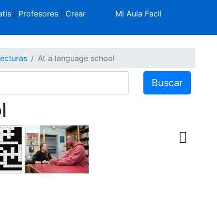
tis
|
Profesores
|
Crear
Mi Aula Facil
Lecturas
At a language school
Buscar
l