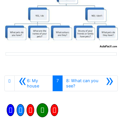
«
»
6: My
7
8: What can you
Anterior
Siguiente
house
see?