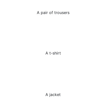
A pair of trousers
A t-shirt
A jacket