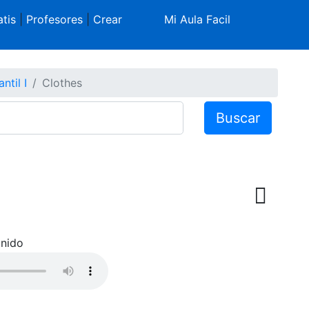
tis
|
Profesores
|
Crear
Mi Aula Facil
antil I
Clothes
Buscar
nido