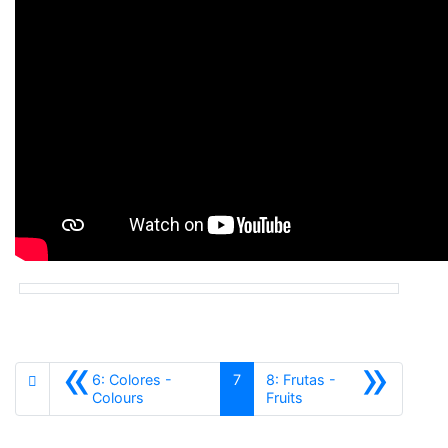
«
»
6: Colores -
7
8: Frutas -
Anterior
Siguiente
Colours
Fruits