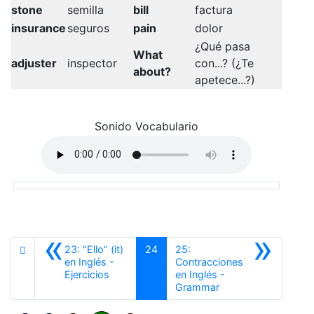
stone
semilla
bill
factura
insurance
seguros
pain
dolor
¿Qué pasa
What
adjuster
inspector
con...? (¿Te
about?
apetece...?)
Sonido Vocabulario
«
»
23: "Ello" (it)
24
25:
en Inglés -
Contracciones
Anterior
Ejercicios
en Inglés -
Siguiente
Grammar