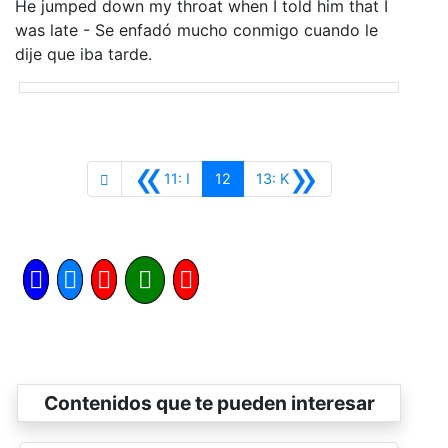
He jumped down my throat when I told him that I
was late - Se enfadó mucho conmigo cuando le
dije que iba tarde.
«
»
Anterior
Siguiente
11: I
12
13: K
Contenidos que te pueden interesar