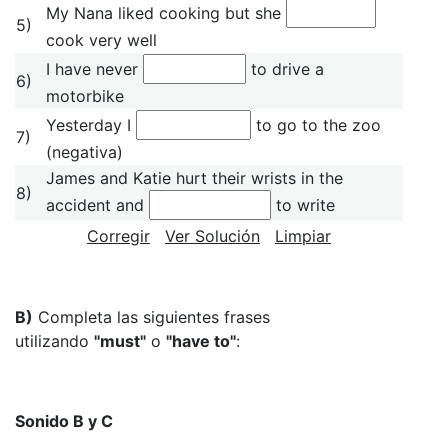
My Nana liked cooking but she
5)
cook very well
I have never
to drive a
6)
motorbike
Yesterday I
to go to the zoo
7)
(negativa)
James and Katie hurt their wrists in the
8)
accident and
to write
Corregir
Ver Solución
Limpiar
B)
Completa las siguientes frases
utilizando
"must"
o
"have to"
:
Sonido B y C