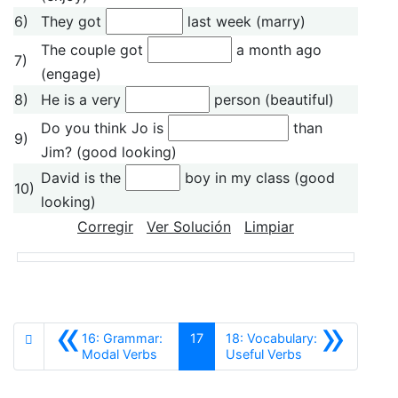
6)
They got
last week (marry)
The couple got
a month ago
7)
(engage)
8)
He is a very
person (beautiful)
Do you think Jo is
than
9)
Jim? (good looking)
David is the
boy in my class (good
10)
looking)
Corregir
Ver Solución
Limpiar
«
»
16: Grammar:
17
18: Vocabulary:
Anterior
Siguiente
Modal Verbs
Useful Verbs