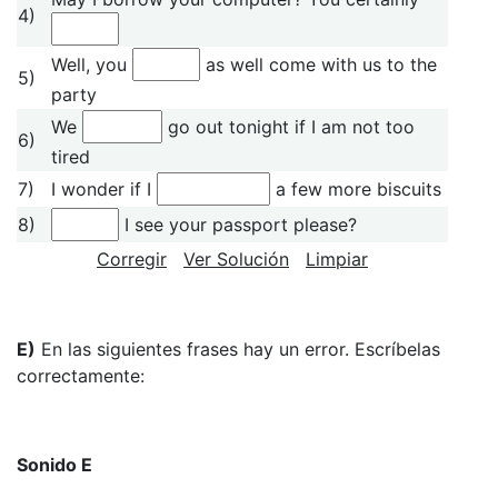
4)
Well, you
as well come with us to the
5)
party
We
go out tonight if I am not too
6)
tired
7)
I wonder if I
a few more biscuits
8)
I see your passport please?
Corregir
Ver Solución
Limpiar
E)
En las siguientes frases hay un error. Escríbelas
correctamente:
Sonido E