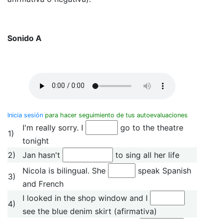
Sonido A
Inicia sesión
para hacer seguimiento de tus autoevaluaciones
I'm really sorry. I
go to the theatre
1)
tonight
2)
Jan hasn't
to sing all her life
Nicola is bilingual. She
speak Spanish
3)
and French
I looked in the shop window and I
4)
see the blue denim skirt (afirmativa)