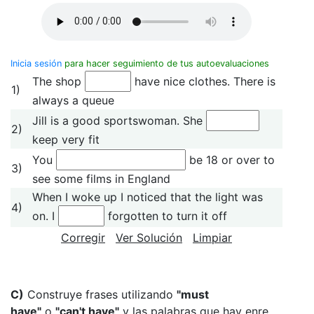
Inicia sesión
para hacer seguimiento de tus autoevaluaciones
The shop
have nice clothes. There is
1)
always a queue
Jill is a good sportswoman. She
2)
keep very fit
You
be 18 or over to
3)
see some films in England
When I woke up I noticed that the light was
4)
on. I
forgotten to turn it off
Corregir
Ver Solución
Limpiar
C)
Construye frases utilizando
"must
have"
o
"can't have"
y las palabras que hay enre