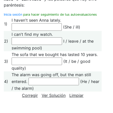
paréntesis:
Inicia sesión
para hacer seguimiento de tus autoevaluaciones
I haven't seen Anna lately.
1)
(She / ill)
I can't find my watch.
2)
I / leave / at the
swimming pool)
The sofa that we bought has lasted 10 years.
3)
(It / be / good
quality)
The alarm was going off, but the man still
4)
entered.
(He / hear
/ the alarm)
Corregir
Ver Solución
Limpiar