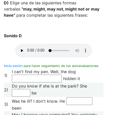
D)
Elige una de las siguientes formas
verbales
"may, might, may not, might not or may
have"
para completar las siguientes frases:
Sonido D
Inicia sesión
para hacer seguimiento de tus autoevaluaciones
I can't find my pen. Well, the dog
1)
hidden it
Do you know if she is at the park? She
2)
be
Was he ill? I don't know. He
3)
been
May I borrow your computer? You certainly