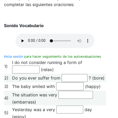
completar las siguientes oraciones:
Sonido Vocabulario
Inicia sesión
para hacer seguimiento de tus autoevaluaciones
I do not consider running a form of
1)
(relax)
2)
Do you ever suffer from
? (bore)
3)
The baby smiled with
(happy)
The situation was very
4)
(embarrass)
Yesterday was a very
day
5)
(enjoy)