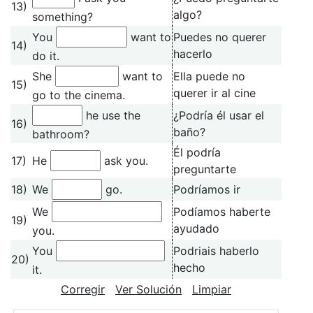
13)
algo?
something?
You
want to
Puedes no querer
14)
hacerlo
do it.
She
want to
Ella puede no
15)
querer ir al cine
go to the cinema.
he use the
¿Podría él usar el
16)
baño?
bathroom?
Él podría
17)
He
ask you.
preguntarte
18)
We
go.
Podríamos ir
We
Podíamos haberte
19)
ayudado
you.
You
Podriais haberlo
20)
hecho
it.
Corregir
Ver Solución
Limpiar