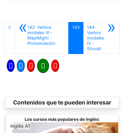
«
»
142: Verbos
143
144:
modales III -
Verbos
May/Might -
modales
Anterior
Pronunciación
IV -
Siguiente
Should
Contenidos que te pueden interesar
Los cursos más populares de Inglés:
-
Inglés A1