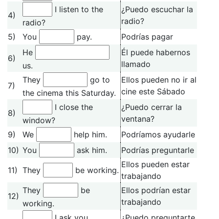
I listen to the
¿Puedo escuchar la
4)
radio?
radio?
5)
You
pay.
Podrías pagar
He
Él puede habernos
6)
llamado
us.
They
go to
Ellos pueden no ir al
7)
cine este Sábado
the cinema this Saturday.
I close the
¿Puedo cerrar la
8)
ventana?
window?
9)
We
help him.
Podríamos ayudarle
10)
You
ask him.
Podrías preguntarle
Ellos pueden estar
11)
They
be working.
trabajando
They
be
Ellos podrían estar
12)
trabajando
working.
I ask you
¿Puedo preguntarte