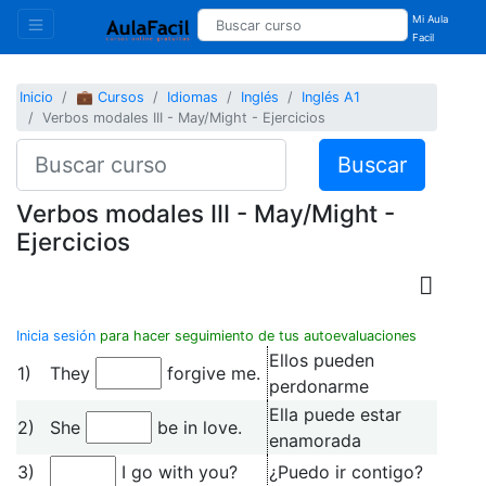
Mi Aula
Facil
Inicio
💼 Cursos
Idiomas
Inglés
Inglés A1
Verbos modales III - May/Might - Ejercicios
Buscar
Verbos modales III - May/Might -
Ejercicios
Inicia sesión
para hacer seguimiento de tus autoevaluaciones
Ellos pueden
1)
They
forgive me.
perdonarme
Ella puede estar
2)
She
be in love.
enamorada
3)
I go with you?
¿Puedo ir contigo?