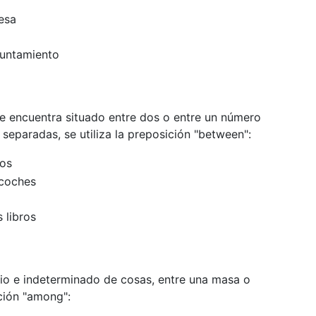
mesa
ayuntamiento
se encuentra situado entre dos o entre un número
eparadas, se utiliza la preposición "between":
gos
 coches
s libros
io e indeterminado de cosas, entre una masa o
ción "among":