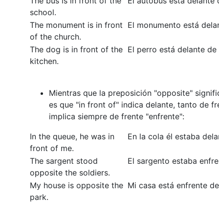
The bus is in front of the
El autobús está delante 
school.
The monument is in front
El monumento está delant
of the church.
The dog is in front of the
El perro está delante de
kitchen.
Mientras que la preposición "opposite" signifi
es que "in front of" indica delante, tanto de 
implica siempre de frente "enfrente":
In the queue, he was in
En la cola él estaba de
front of me.
The sargent stood
El sargento estaba enfre
opposite the soldiers.
My house is opposite the
Mi casa está enfrente de
park.