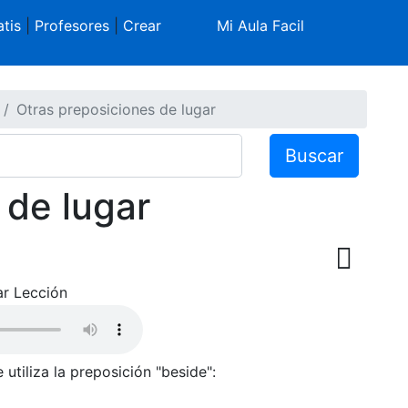
tis
|
Profesores
|
Crear
Mi Aula Facil
Otras preposiciones de lugar
Buscar
 de lugar
r Lección
se utiliza la preposición "beside":