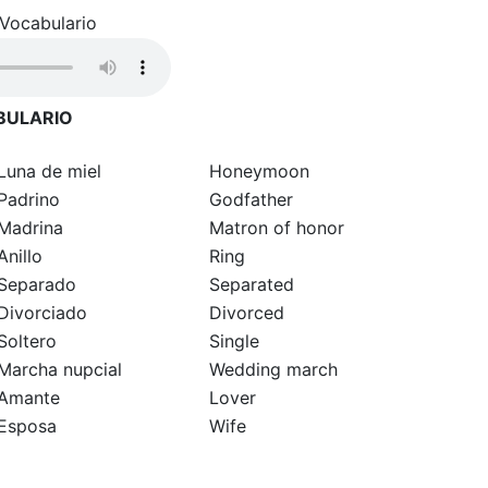
Vocabulario
BULARIO
Luna de miel
Honeymoon
Padrino
Godfather
Madrina
Matron of honor
Anillo
Ring
Separado
Separated
Divorciado
Divorced
Soltero
Single
Marcha nupcial
Wedding march
Amante
Lover
Esposa
Wife