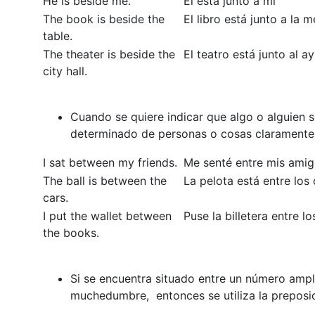
He is beside me.
Él está junto a mí
The book is beside the
El libro está junto a la 
table.
The theater is beside the
El teatro está junto al 
city hall.
Cuando se quiere indicar que algo o alguien 
determinado de personas o cosas claramente s
I sat between my friends.
Me senté entre mis ami
The ball is between the
La pelota está entre los
cars.
I put the wallet between
Puse la billetera entre lo
the books.
Si se encuentra situado entre un número ampl
muchedumbre, entonces se utiliza la preposi