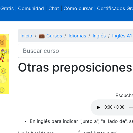
 Gratis
|
Comunidad
|
Chat
|
Cómo cursar
|
Certificados Gra
Inicio
💼 Cursos
Idiomas
Inglés
Inglés A1
Otras preposiciones
Escucha
En inglés para indicar "junto a", "al lado de", 