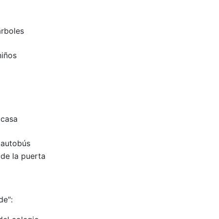
árboles
niños
 casa
 autobús
de la puerta
de":