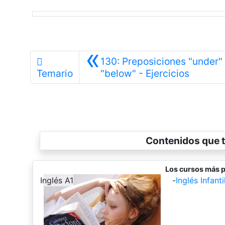
«
130: Preposiciones "under"
Anterior
Temario
"below" - Ejercicios
Contenidos que t
Los cursos más p
-
Inglés A1
-
Inglés Infantil