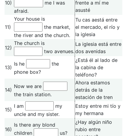
10)
me I was
frente a mí me
asusté
afraid.
Your house is
Tu cas aestá entre
11)
the market,
el mercado, el río y
la iglesia
the river and the church.
The church is
La iglesia está entre
12)
two avenues.
dos avenidas
¿Está él al lado de
Is he
the
13)
la cabina de
phone box?
teléfono?
Ahora estamos
Now we are
14)
detrás de la
the train station.
estación de tren
I am
my
Estoy entre mi tío y
15)
my hermana
uncle and my sister.
¿Hay algún niño
Is there any blond
16)
rubio entre
children
us?