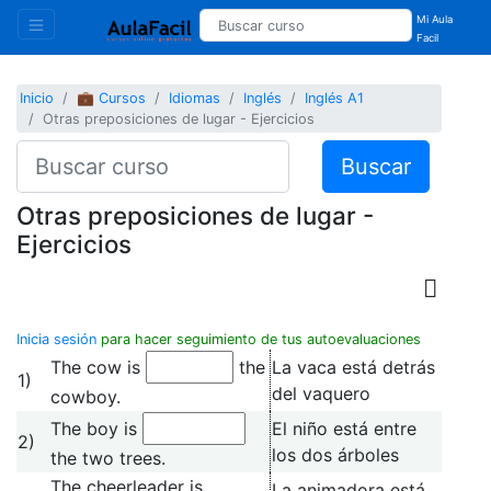
Mi Aula
Facil
Inicio
💼 Cursos
Idiomas
Inglés
Inglés A1
Otras preposiciones de lugar - Ejercicios
Buscar
Otras preposiciones de lugar -
Ejercicios
Inicia sesión
para hacer seguimiento de tus autoevaluaciones
The cow is
the
La vaca está detrás
1)
del vaquero
cowboy.
The boy is
El niño está entre
2)
los dos árboles
the two trees.
The cheerleader is
La animadora está