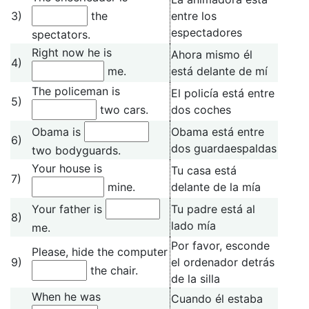
3)
the
entre los
espectadores
spectators.
Right now he is
Ahora mismo él
4)
me.
está delante de mí
The policeman is
El policía está entre
5)
two cars.
dos coches
Obama is
Obama está entre
6)
dos guardaespaldas
two bodyguards.
Your house is
Tu casa está
7)
mine.
delante de la mía
Your father is
Tu padre está al
8)
lado mía
me.
Por favor, esconde
Please, hide the computer
9)
el ordenador detrás
the chair.
de la silla
When he was
Cuando él estaba