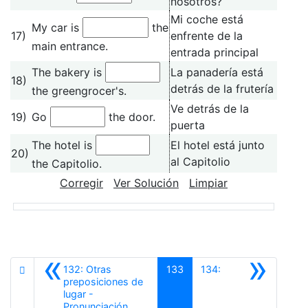
nosotros?
Mi coche está
My car is
the
17)
enfrente de la
main entrance.
entrada principal
The bakery is
La panadería está
18)
detrás de la frutería
the greengrocer's.
Ve detrás de la
19)
Go
the door.
puerta
The hotel is
El hotel está junto
20)
al Capitolio
the Capitolio.
Corregir
Ver Solución
Limpiar
«
»
132: Otras
133
134:
preposiciones de
lugar -
Anterior
Pronunciación