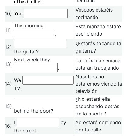
hermano
of his brother.
Vosotros estaréis
10)
.
You
cocinando
This morning I
Esta mañana estaré
11)
.
escribiendo
¿Estarás tocando la
12)
guitarra?
the guitar?
Next week they
La próxima semana
13)
.
estarán trabajando
Nosotros no
We
14)
estaremos viendo la
TV.
televisión
¿No estará ella
15)
escuchando detrás
behind the door?
de la puerta?
I
by
Yo estaré corriendo
16)
por la calle
the street.