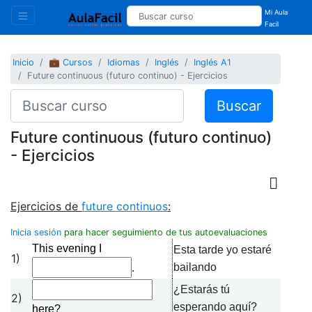
Mi Aula
Facil
Inicio
💼 Cursos
Idiomas
Inglés
Inglés A1
Future continuous (futuro continuo) - Ejercicios
Buscar
Future continuous (futuro continuo)
- Ejercicios
Ejercicios de
future continuos
:
Inicia sesión
para hacer seguimiento de tus autoevaluaciones
This evening I
Esta tarde yo estaré
1)
.
bailando
¿Estarás tú
2)
esperando aquí?
here?