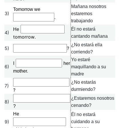
Mañana nosotros
Tomorrow we
3)
estaremos
.
trabajando
Él no estará
He
4)
cantando mañana
tomorrow
.
¿No estará ella
5)
?
corriendo?
Yo estaré
I
her
6)
maquillando a su
mother.
madre
¿No estarás
7)
durmiendo?
?
¿Estaremos nosotros
8)
cenando?
?
He
Él no estará
9)
cuidando a su