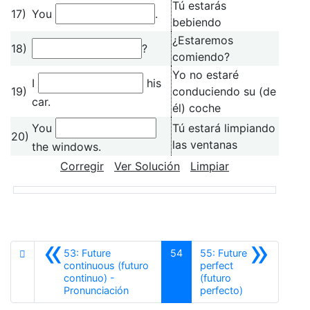
Tú estarás
17)
You
.
bebiendo
¿Estaremos
18)
?
comiendo?
Yo no estaré
I
his
19)
conduciendo su (de
car.
él) coche
You
Tú estará limpiando
20)
las ventanas
the windows.
Corregir
Ver Solución
Limpiar
«
»
53: Future
54
55: Future
continuous (futuro
perfect
continuo) -
(futuro
Anterior
Siguiente
Pronunciación
perfecto)