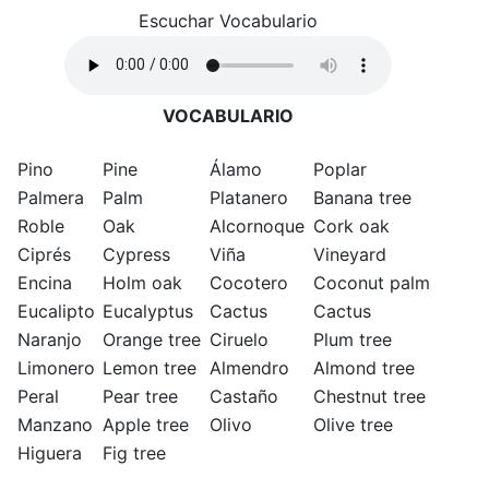
Escuchar Vocabulario
VOCABULARIO
Pino
Pine
Álamo
Poplar
Palmera
Palm
Platanero
Banana tree
Roble
Oak
Alcornoque
Cork oak
Ciprés
Cypress
Viña
Vineyard
Encina
Holm oak
Cocotero
Coconut palm
Eucalipto
Eucalyptus
Cactus
Cactus
Naranjo
Orange tree
Ciruelo
Plum tree
Limonero
Lemon tree
Almendro
Almond tree
Peral
Pear tree
Castaño
Chestnut tree
Manzano
Apple tree
Olivo
Olive tree
Higuera
Fig tree