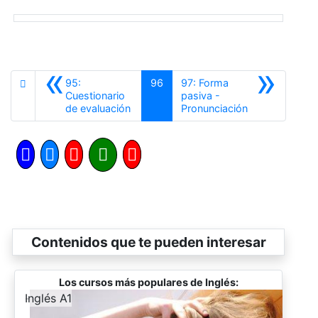
«
»
95:
96
97: Forma
Cuestionario
pasiva -
Anterior
Siguiente
de evaluación
Pronunciación
Contenidos que te pueden interesar
Los cursos más populares de Inglés:
-
Inglés A1