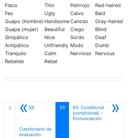
Flaco
Thin
Pelirrojo
Red-haired
Feo
Ugly
Calvo
Bald
Guapo (hombre)
Handsome
Canoso
Gray-haired
Guapa (mujer)
Beautiful
Ciego
Blind
Simpático
Nice
Sordo
Deaf
Antipático
Unfriendly
Mudo
Dumb
Tranquilo
Calm
Nervioso
Nervous
Rebelde
Rebel
«
»
58:
59
60: Conditional
(condicional) -
Siguiente
Pronunciación
Cuestionario de
Anterior
evaluación