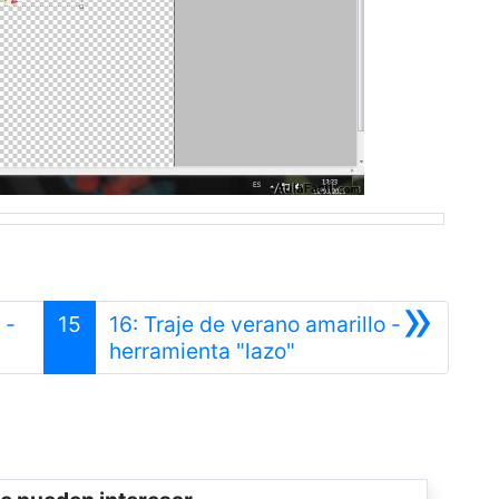
»
 -
15
16: Traje de verano amarillo -
or
Siguiente
herramienta "lazo"