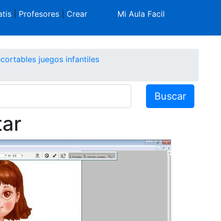
tis
|
Profesores
|
Crear
Mi Aula Facil
cortables juegos infantiles
Buscar
tar