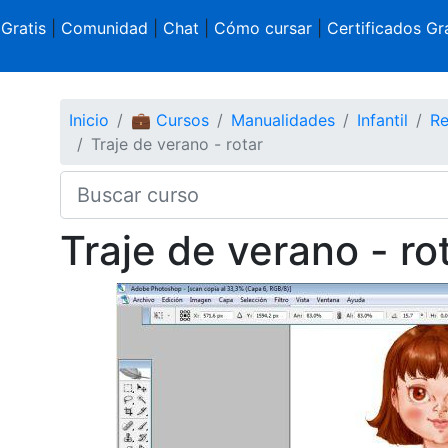
 Gratis
|
Comunidad
|
Chat
|
Cómo cursar
|
Certificados Gra
Inicio
💼 Cursos
Manualidades
Infantil
Re
Traje de verano - rotar
Traje de verano - ro