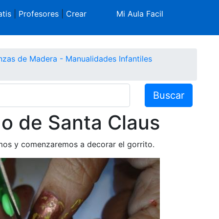
tis
|
Profesores
|
Crear
Mi Aula Facil
nzas de Madera - Manualidades Infantiles
Buscar
o de Santa Claus
mos y comenzaremos a decorar el gorrito.