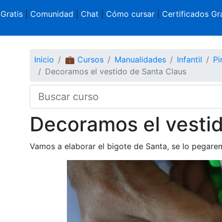
 Gratis
|
Comunidad
|
Chat
|
Cómo cursar
|
Certificados Gra
Inicio
💼 Cursos
Manualidades
Infantil
Pi
Decoramos el vestido de Santa Claus
Decoramos el vestid
Vamos a elaborar el bigote de Santa, se lo pegare